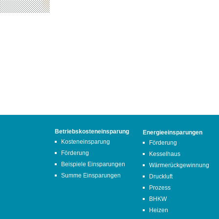
Betriebskosteneinsparung
Energieeinsparungen
Kosteneinsparung
Förderung
Förderung
Kesselhaus
Beispiele Einsparungen
Wärmerückgewinnung
Summe Einsparungen
Druckluft
Prozess
BHKW
Heizen