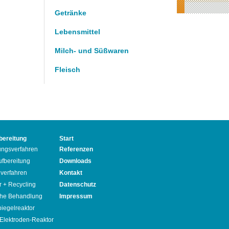
Getränke
Lebensmittel
Milch- und Süßwaren
Fleisch
bereitung
Start
ngsverfahren
Referenzen
fbereitung
Downloads
verfahren
Kontakt
 + Recycling
Datenschutz
che Behandlung
Impressum
iegelreaktor
Elektroden-Reaktor