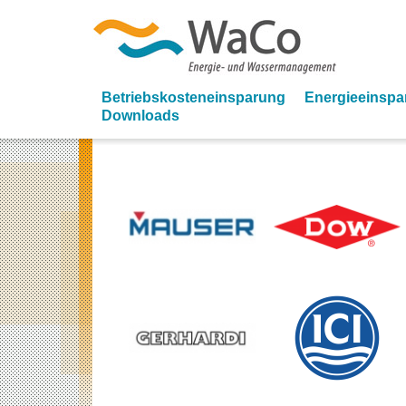
WaCo | Energie-
Betriebskosteneinsparung
Energieeinsp
Downloads
Wassermanage