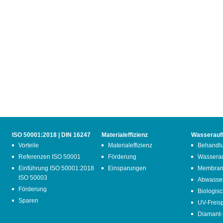
ISO 50001:2018 | DIN 16247
Materialeffizienz
Wasserauf
Vorteile
Materialeffizienz
Behandlu
Referenzen ISO 50001
Förderung
Wasserau
Einführung ISO 50001:2018
Einsparungen
Membran
ISO 50003
Abwasser
Förderung
Biologis
Sparen
UV-Freisp
Diamant-