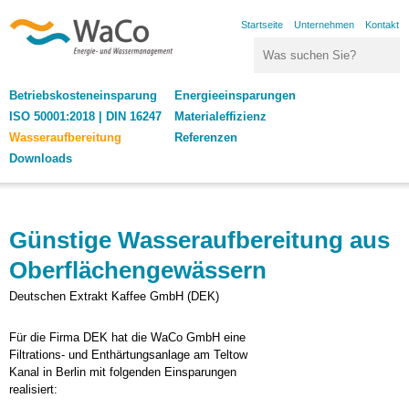
Direkt zum Inhalt
Startseite
Unternehmen
Kontakt
Search this site
Suchformular
WaCo | Energie- und
Betriebskosteneinsparung
Energieeinsparungen
Wassermanagement
ISO 50001:2018 | DIN 16247
Materialeffizienz
Wasseraufbereitung
Referenzen
Downloads
Günstige Wasseraufbereitung aus
Oberflächengewässern
Deutschen Extrakt Kaffee GmbH (DEK)
Für die Firma DEK hat die WaCo GmbH eine
Filtrations- und Enthärtungsanlage am Teltow
Kanal in Berlin mit folgenden Einsparungen
realisiert: