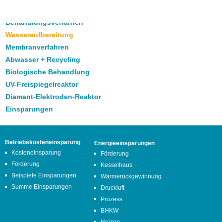
Behandlungsverfahren
Wasseraufbereitung
Membranverfahren
Abwasser + Recycling
Biologische Behandlung
UV-Freispiegelreaktor
Diamant-Elektroden-Reaktor
Einsparungen
Betriebskosteneinsparung
Energieeinsparungen
Kosteneinsparung
Förderung
Förderung
Kesselhaus
Beispiele Einsparungen
Wärmerückgewinnung
Summe Einsparungen
Druckluft
Prozess
BHKW
Heizen