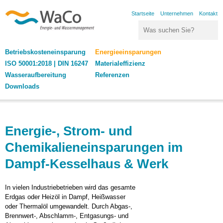
Direkt zum Inhalt
Startseite
Unternehmen
Kontakt
Search this site
Suchformular
WaCo | Energie- und
Betriebskosteneinsparung
Energieeinsparungen
Wassermanagement
ISO 50001:2018 | DIN 16247
Materialeffizienz
Wasseraufbereitung
Referenzen
Downloads
Energie-, Strom- und
Chemikalieneinsparungen im
Dampf-Kesselhaus & Werk
In vielen Industriebetrieben wird das gesamte
Erdgas oder Heizöl in Dampf, Heißwasser
oder Thermalöl umgewandelt. Durch Abgas-,
Brennwert-, Abschlamm-, Entgasungs- und